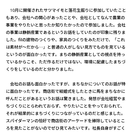
10月に開催されたサツマイモと落花生掘りに参加していたこと
もあり、会社への関心があったことや、会社としてなんで農業の
事業をやりたいと思ったか知りたかったので参加しました。会社
の事業は静脈産業であるというお話をしていたのが印象に残りま
した。filの建物のつくりや、家具のつくりをみただけで、「これ
は素材が～だから…」と普通の人がしない見方でものを見ている
というのが面白かったです。まちの静脈産業としての視点を持っ
ているからこそ、ただ作るだけではない、環境に配慮したまちづ
くりをしているのだと分かりました。
会社のお話も面白かったですが、まちなかについてのお話が特
に面白かったです。商店街で結婚式をしたときに馬をまちなかに
呼んだことがあるというお話は驚きました。発想が会社経営やま
ちづくりにとらわれておらず、やりたいことをやっておられて、
それが結果的にまちづくりにつながっているのだと感じました。
スパイダーマンの恰好で商店街のアーケードを掃除しているとこ
ろを見たことがないのでぜひ見てみたいです。社長自身がすごく