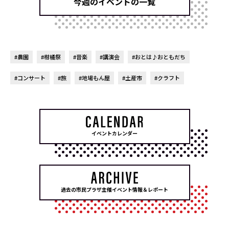
今週のイベントの一覧
#農園
#柑橘祭
#音楽
#講演会
#おとは♪おともだち
#コンサート
#旅
#地場もん屋
#土産市
#クラフト
イベントカレンダー
過去の市民プラザ主催イベント情報＆レポート