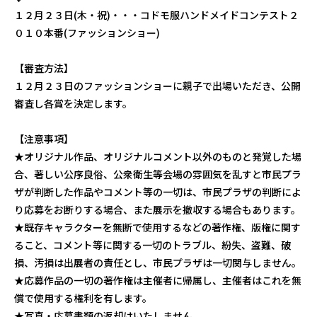
１２月２３日(木・祝)・・・コドモ服ハンドメイドコンテスト２
０１０本番(ファッションショー)
【審査方法】
１２月２３日のファッションショーに親子で出場いただき、公開
審査し各賞を決定します。
【注意事項】
★オリジナル作品、オリジナルコメント以外のものと発覚した場
合、著しい公序良俗、公衆衛生等会場の雰囲気を乱すと市民プラ
ザが判断した作品やコメント等の一切は、市民プラザの判断によ
り応募をお断りする場合、また展示を撤収する場合もあります。
★既存キャラクターを無断で使用するなどの著作権、版権に関す
ること、コメント等に関する一切のトラブル、紛失、盗難、破
損、汚損は出展者の責任とし、市民プラザは一切関与しません。
★応募作品の一切の著作権は主催者に帰属し、主催者はこれを無
償で使用する権利を有します。
★写真・応募書類の返却はいたしません。