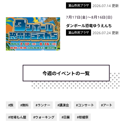
富山市民プラザ
2026.07.14 更新
7月17日(金)〜8月16日(日)
ダンボール恐竜ゆうえんち
富山市民プラザ
2026.07.24 更新
今週のイベントの一覧
#旅
#無料
#ランナー
#講演会
#コンサート
#アート
#地場もん屋
#ウォーキング
#日展
#柑橘祭