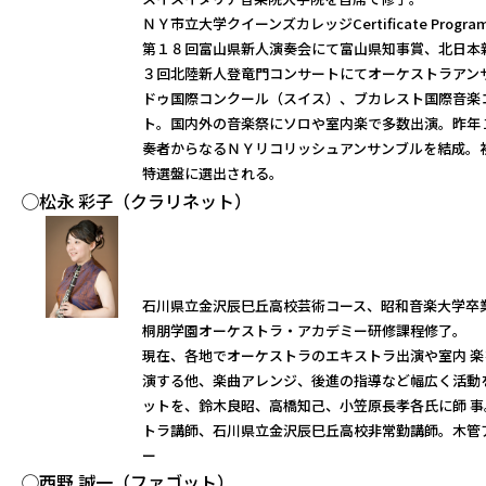
ＮＹ市立大学クイーンズカレッジCertificate Progr
第１８回富山県新人演奏会にて富山県知事賞、北日本
３回北陸新人登竜門コンサートにてオーケストラアン
ドゥ国際コンクール（スイス）、ブカレスト国際音楽
ト。国内外の音楽祭にソロや室内楽で多数出演。昨年
奏者からなるＮＹリコリッシュアンサンブルを結成。
特選盤に選出される。
◯松永 彩子（クラリネット）
石川県立金沢辰巳丘高校芸術コース、昭和音楽大学卒
桐朋学園オーケストラ・アカデミー研修課程修了。
現在、各地でオーケストラのエキストラ出演や室内 
演する他、楽曲アレンジ、後進の指導など幅広く活動
ットを、鈴木良昭、高橋知己、小笠原長孝各氏に師 
トラ講師、石川県立金沢辰巳丘高校非常勤講師。木管
ー
◯西野 誠一（ファゴット）