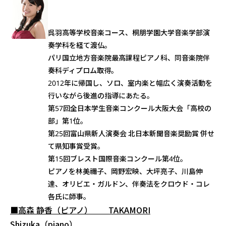
呉羽高等学校音楽コース、桐朋学園大学音楽学部演
奏学科を経て渡仏。
パリ国立地方音楽院最高課程ピアノ科、同音楽院伴
奏科ディプロム取得。
2012年に帰国し、ソロ、室内楽と幅広く演奏活動を
行いながら後進の指導にあたる。
第57回全日本学生音楽コンクール大阪大会「高校の
部」第1位。
第25回富山県新人演奏会 北日本新聞音楽奨励賞 併せ
て県知事賞受賞。
第15回ブレスト国際音楽コンクール第4位。
ピアノを林美禰子、岡野宏映、大坪亮子、川島伸
達、オリビエ・ガルドン、伴奏法をクロウド・コレ
各氏に師事。
■高森 静香（ピアノ） TAKAMORI
Shizuka（piano）