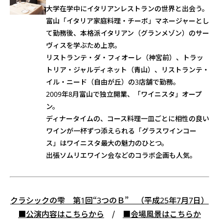
大学在学中にイタリアンレストランの世界と出会う。
富山「イタリア家庭料理・チーボ」マネージャーとし
て勤務後、本格派イタリアン（グランメゾン）のサー
ヴィスを学ぶため上京。
リストランテ・ダ・フィオーレ（神宮前）、トラッ
トリア・ジャルディネット（青山）、リストランテ・
イル・ニード（自由が丘）の3店舗で勤務。
2009年8月富山で独立開業、「ワイニスタ」オープ
ン。
ディナータイムの、コース料理一皿ごとに相性の良い
ワインが一杯ずつ添えられる「グラスワインコー
ス」はワイニスタ最大の魅力のひとつ。
出張ソムリエワイン会などのコラボ企画も人気。
クラシックの雫 第1回“3つのＢ” （平成25年7月7日）
■公演内容はこちらから
/
■会場風景はこちらか