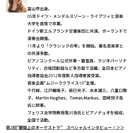
富山市出身。
05年ドイツ・メンデルスゾーン・ライプツィヒ音楽
大学を首席で卒業。
ドイツ新エルブランド交響楽団と共演。ポーランドで
演奏会開催。
11年より「クラシックの雫」を開始。著名音楽家と
の共演多数。
ピアノコンクール公式伴奏・審査員、ラジオパーソナ
リティ、合唱団創設など多方面で活躍。全日本ピアノ
指導者協会2012年度新人指導者賞受賞。
音楽企画“ムジーククライス19”主催。
千代緑、江戸輪陽子、辰巳光子、水本雄三、八重口敬
子、Martin Hughes、Tomas Markus、田崎悦子各
氏に師事。
フェリス女学院教授黒川浩氏とピアノデュオを結成、
全国で活動。
第2回"鍵盤上のオーケストラ" スペシャルインタビュー！＞＞