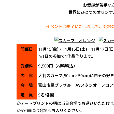
お裁縫が苦手な
世界にひとつのオリジナ
イベントは終了いたしました、会場
開催日
11月15(金)・11月16日(土)・11月17日(
※1日の参加で1作品作ります。
受講料
9,500円（材料料込）
内 容
大判スカーフ(50cm×50cm)に自分
会 場
富山市民プラザ3F AVスタジオ
フロア
定 員
5名/各回
◎アートプリントの柄は当日会場でお選びいただけま
◎5分前には会場へお入りください。