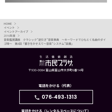
HOME
イベント
イベントアーカイブ
2016年度
音楽鑑賞講座 クラシック”逆引き”音楽事典 〜キーワードでひもとく名曲のダイ
ゴ味〜 第4回「響きをかぞえて〜音楽”システム”談義」
〒930-0084 富山県富山市大手町6番14号
電話をかける（代表）
076-493-1313
電話をかける（レンタルスペースについて）