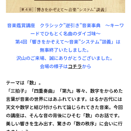
音楽鑑賞講座 クラシック”逆引き”音楽事典 〜キーワ
ードでひもとく名曲のダイゴ味〜
第4回「響きをかぞえて〜音楽”システム”談義」
は
無事終了いたしました。
沢山のご来場、誠にありがとうございました。
会場の様子は
コチラ
から
テーマは「数」。
「三拍子」
「四重奏曲」「第九」等々、数字をからめた
言葉が音楽の世界にはあふれています。
はるか古代には
天文や数学と結び付けられて論じられてきた音楽。今回
の講座は、そんな音の背後にひそむ「数」のお話です。
美しい響きを生み出す、驚きの「数の秩序」に会いに行