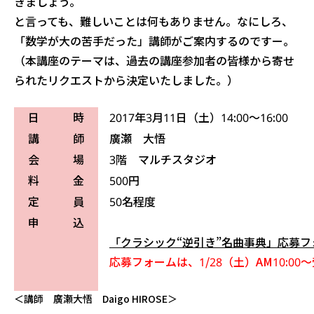
きましょう。
と言っても、難しいことは何もありません。なにしろ、
「数学が大の苦手だった」講師がご案内するのですー。
（本講座のテーマは、過去の講座参加者の皆様から寄せ
られたリクエストから決定いたしました。
）
日 時
2017年3月11日（土）14:00～16:00
講 師
廣瀬 大悟
会 場
3階 マルチスタジオ
料 金
500円
定 員
50名程度
申 込
「クラシック“逆引き”名曲事典」応募フ
応募フォームは、1/28（土）AM10:0
＜講師 廣瀬大悟 Daigo HIROSE＞