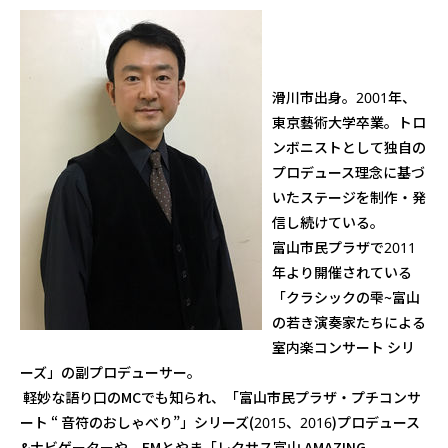
滑川市出身。2001年、
東京藝術大学卒業。トロ
ンボニストとして独自の
プロデュース理念に基づ
いたステージを制作・発
信し続けている。
富山市民プラザで2011
年より開催されている
「クラシックの雫~富山
の若き演奏家たちによる
室内楽コンサート シリ
ーズ」の副プロデューサー。
軽妙な語り口のMCでも知られ、「富山市民プラザ・プチコンサ
ート “ 音符のおしゃべり”」シリーズ(2015、2016)プロデュース
&ナビゲーターや、FMとやま「レクサス富山 AMAZING