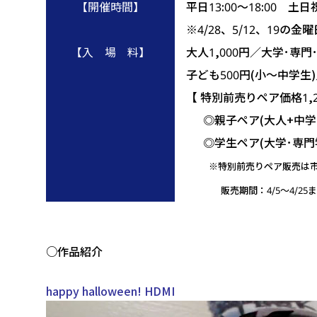
【開催時間】
平日13:00～18:00 土日祝1
※4/28、5/12、19の金
【入 場 料】
大人1,000円／大学･専門･
子ども500円(小～中学生
【
特別前売りペア価格1,2
◎親子ペア(大人+中学･
◎学生ペア(大学･専門学
※特別前売りペア販売は
市
販売期間：4/5～4/25ま
○作品紹介
happy halloween! HDMI