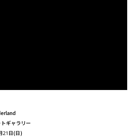
erland
ートギャラリー
月21日(日)