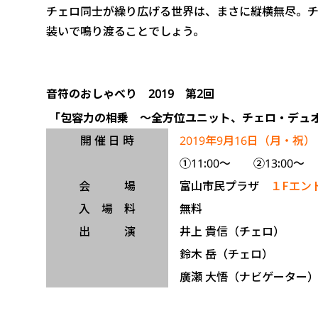
チェロ同士が繰り広げる世界は、まさに縦横無尽。
装いで鳴り渡ることでしょう。
音符のおしゃべり 2019 第2回
「包容力の相乗 ～全方位ユニット、チェロ・デュ
開 催 日 時
2019年9月16日（月・祝）
①11:00～ ②13:00～
会 場
富山市民プラザ
１Fエン
入 場 料
無料
出 演
井上 貴信（チェロ）
鈴木 岳（チェロ）
廣瀬 大悟（ナビゲーター