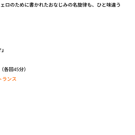
チェロのために書かれたおなじみの名旋律も、ひと味違う
オ」
 （各回45分）
トランス
）