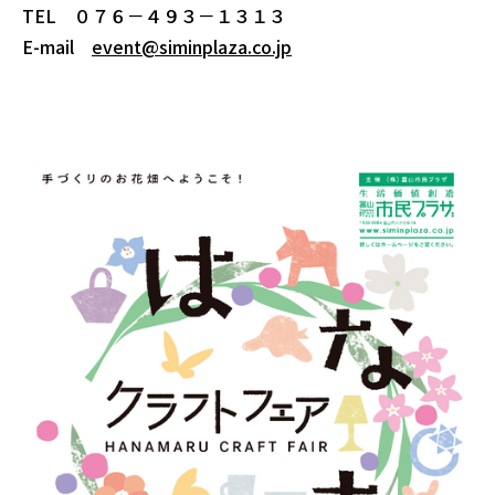
TEL ０７６－４９３－１３１３
E-mail
event@siminplaza.co.jp