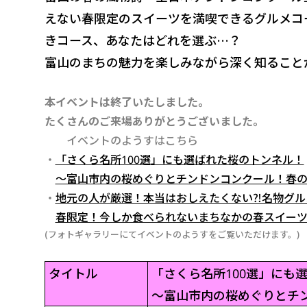
えない春限定のスイーツを満喫できるグルメコ
きコース、あなたはどれを選ぶ…？
富山のまちの魅力を楽しみながら深く知ること
本イベントは終了いたしました。
たくさんのご来場ありがとうございました。
イベントのようすはこちら
・
「さくら名所100選」にも選ばれた桜のトンネル！
～富山市内の桜めぐりとチンドンコンクール！春
・
地元の人が厳選！本当はおしえたくない⁈名物グル
春限定！今しか食べられないまちなかの春スイー
(フォトギャラリーにてイベントのようすをご覧いただけます。)
タイトル
「さくら名所100選」にも
～富山市内の桜めぐりとチ