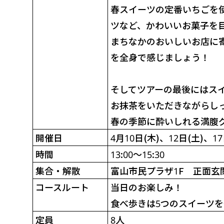
春スイーツの定番いちごを
ツなど、かわいいお菓子を
まちなかのおいしいお店に
を全身で感じましょう！
そしてツアーの最後にはス
お抹茶をいただきながらし
春の季節に酔いしれる満腹
開催日
4月10日(木)、
12日(土)
、
17
時間
13:00～15:30
集合・
解散
富山市民プラザ1F
正面玄
コース
ルート
当日のお楽しみ！
食べ歩きは5つのスイーツを
定員
8人