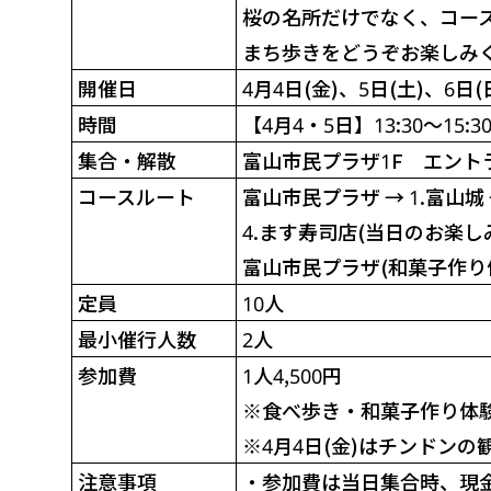
桜の名所だけでなく、コー
まち歩きをどうぞお楽しみ
開催日
4月4日(金)、
5日(土)
、
6日(
時間
【4月4・5日】13:30～15:3
集合・
解散
富山市民プラザ1F
エント
コース
ルート
富山市民プラザ →
1.富山城
4.ます寿司店(当日のお楽し
富山市民プラザ
(和菓子作り
定員
10人
最小催行
人数
2人
参加費
1人4,500円
※
食べ歩き・和菓子作り体
※
4月4日(金)はチンドンの
注意事項
・
参加費は当日集合時、現