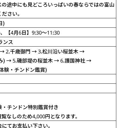
スの途中にも見どころいっぱいの春ならではの富山
ください。
日)
0、
【4月6日】9:30～11:30
ランス
→
2.千歳御門
→
3.松川沿い桜並木
→
み)
→
5.磯部堤の桜並木
→
6.護国神社
→
体験・チンドン鑑賞)
験・チンドン特別鑑賞付き
観覧なしのため4,000円となります。
金にてお支払い下さい。