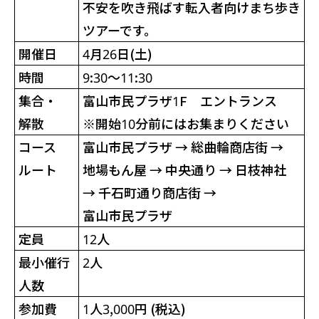
不安を吹き飛ばす転入者向けまち歩き
ツアーです。
開催日
4月26日(土)
時間
9:30～11:30
集合・
富山市民プラザ1F
エントランス
解散
※
開始10分前にはお集まりください
コース
富山市民プラザ →
総曲輪商店街
→
ルート
地場もん屋
→
中央通り
→
日枝神社
→
千石町通り商店街
→
富山市民プラザ
定員
12人
最小催行
2人
人数
参加費
1人3,000円 (税込)